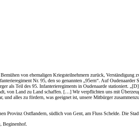
das Bemühen von ehemaligen Kriegsteilnehmern zurück, Verständigung 
anterieregiment Nr. 95, den so genannten „95ern“. Auf Oudenaarder Sei
ger als Teil des 95. Infanterieregiments in Oudenaarde stationiert. „[
, von Land zu Land schaffen. […] Wir verpflichten uns mit Überzeugun
 und alles zu fördern, was geeignet ist, unsere Mitbürger zusammenzu
hen Provinz Ostflandern, südlich von Gent, am Fluss Schelde. Die Stad
, Beginenhof.