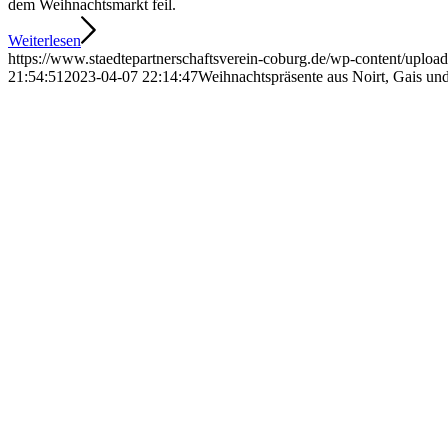
dem Weihnachtsmarkt feil.
Weiterlesen
https://www.staedtepartnerschaftsverein-coburg.de/wp-content/uploa
21:54:51
2023-04-07 22:14:47
Weihnachtspräsente aus Noirt, Gais u