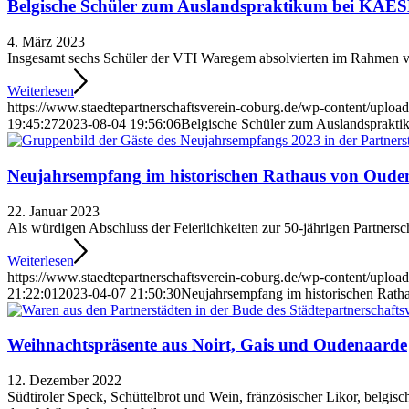
Belgische Schüler zum Auslandspraktikum bei KAES
4. März 2023
Insgesamt sechs Schüler der VTI Waregem absolvierten im Rahmen 
Weiterlesen
https://www.staedtepartnerschaftsverein-coburg.de/wp-content/upload
19:45:27
2023-08-04 19:56:06
Belgische Schüler zum Auslandsprakt
Neujahrsempfang im historischen Rathaus von Oude
22. Januar 2023
Als würdigen Abschluss der Feierlichkeiten zur 50-jährigen Partne
Weiterlesen
https://www.staedtepartnerschaftsverein-coburg.de/wp-content/uploa
21:22:01
2023-04-07 21:50:30
Neujahrsempfang im historischen Rath
Weihnachtspräsente aus Noirt, Gais und Oudenaarde
12. Dezember 2022
Südtiroler Speck, Schüttelbrot und Wein, fränzösischer Likor, belgisch