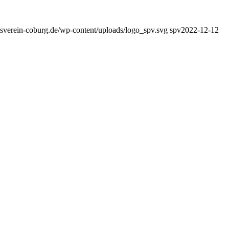
tsverein-coburg.de/wp-content/uploads/logo_spv.svg
spv
2022-12-12