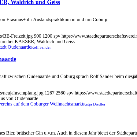
ER, Waldrich und Geiss
von Erasmus+ ihr Auslandspraktikum in und um Coburg.
s/BE-Freizeit.jpg
900
1200
spv
https://www.staedtepartnerschaftsvere
ikum bei KAESER, Waldrich und Geiss
Rolf Sander
naarde
rschaft zwischen Oudenaarde und Coburg sprach Rolf Sander beim dies
ds/neujahrsempfang.jpg
1267
2560
spv
https://www.staedtepartnerschaf
aus von Oudenaarde
Katja Diedler
es Bier, britischer Gin u.v.m. Auch in diesem Jahr bietet der Städte­pa