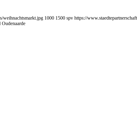
ds/weihnachtsmarkt.jpg
1000
1500
spv
https://www.staedtepartnerschaf
nd Oudenaarde