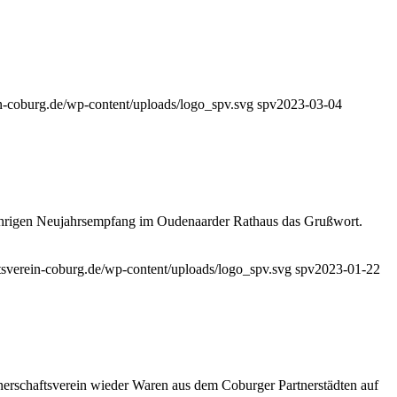
in-coburg.de/wp-content/uploads/logo_spv.svg
spv
2023-03-04
jährigen Neujahrsempfang im Oudenaarder Rathaus das Grußwort.
tsverein-coburg.de/wp-content/uploads/logo_spv.svg
spv
2023-01-22
rtner­schafts­verein wieder Waren aus dem Coburger Partnerstädten auf