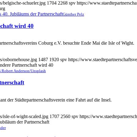
s/belgische-schueler.jpg
1704
2268
spv
https://www.staedtepartnersch
urg
Günther Pelz
schaft wird 40
tnerschaftsvereins Coburg e.V. besuchte Ende Mai die Isle of Wight.
ds/osbornehouse.jpg
1487
1920
spv
https://www.staedtepartnerschaftsv
ondere Partnerschaft wird 40
Robert Anderson/Unsplash
tnerschaft
t der Städte­partner­schafts­verein eine Fahrt auf die Insel.
/isle-of-wight-scaled.jpg
1707
2560
spv
https://www.staedtepartnersc
Jubiläum der Partnerschaft
nder