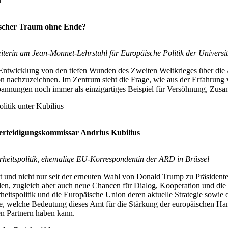
n
äischer Traum ohne Ende?
beiterin am Jean-Monnet-Lehrstuhl für Europäische Politik der Universi
e Entwicklung von den tiefen Wunden des Zweiten Weltkrieges über die
nachzuzeichnen. Im Zentrum steht die Frage, wie aus der Erfahrung v
d Spannungen noch immer als einzigartiges Beispiel für Versöhnung, Zu
litik unter Kubilius
Verteidigungskommissar Andrius Kubilius
rheitspolitik, ehemalige EU-Korrespondentin der ARD in Brüssel
it und nicht nur seit der erneuten Wahl von Donald Trump zu Präsident
 werden, zugleich aber auch neue Chancen für Dialog, Kooperation und 
erheitspolitik und die Europäische Union deren aktuelle Strategie sow
e, welche Bedeutung dieses Amt für die Stärkung der europäischen Han
len Partnern haben kann.