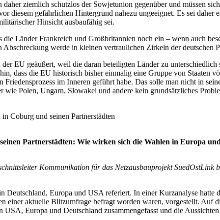
daher ziemlich schutzlos der Sowjetunion gegenüber und müssen sich 
 vor diesem gefährlichen Hintergrund nahezu ungeeignet. Es sei daher e
ilitärischer Hinsicht ausbaufähig sei.
 die Länder Frankreich und Großbritannien noch ein – wenn auch besc
Abschreckung werde in kleinen vertraulichen Zirkeln der deutschen Poli
der EU geäußert, weil die daran beteiligten Länder zu unterschiedlich
 hin, dass die EU historisch bisher einmalig eine Gruppe von Staaten v
 Friedensprozess im Inneren geführt habe. Das solle man nicht in sein
r wie Polen, Ungarn, Slowakei und andere kein grundsätzliches Probl
 in Coburg und seinen Partnerstädten
 seinen Partnerstädten: Wie wirken sich die Wahlen in Europa u
bschnittsleiter Kommunikation für das Netzausbauprojekt SuedOstLin
in Deutschland, Europa und USA referiert. In einer Kurzanalyse hatte de
 einer aktuelle Blitzumfrage befragt worden waren, vorgestellt. Auf d
den USA, Europa und Deutschland zusammengefasst und die Aussichten 