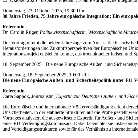
23. Oktober 2025 - 80 Jahre Frieden, 75 Jahre europäische Integratio
Donnerstag, 23. Oktober 2025, 19:30 Uhr
80 Jahre Frieden, 75 Jahre europäische Integration: Ein europ
Referentin
Dr. Carolin Rüger,
Politikwissenschaftlerin, Wissenschaftliche Mitar
Der Vortrag nimmt die beiden Jahrestage zum Anlass, die historisch
Herausforderungen und Zukunftsperspektiven der Europäischen Union 
Integrationsprojekt entstehen konnte, das trotz aktueller Krisen un
18. September 2025 - Die neue Europäische Außen- und Sicherheitspo
Donnerstag, 18. September 2025, 19:00 Uhr
Die neue Europäische Außen- und Sicherheitspolitik unter EU-
Referentin
Carla Sappok, Journalistin
, Expertin zur Deutschen Außen- und Siche
Die Europäische und internationale Völkerverständigung erlebt derze
Unsicherheiten, in der etablierte Strukturen auf die Probe gestellt
Vortrages analysiert die ausgewiesene Expertin für Außen- und Sich
eines EU-Verteidigungskommissars. Dabei beleuchtet sie insbesonder
und Verteidigungsstrukturen sowie für das Verhältnis zu internationa