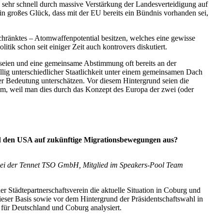
sehr schnell durch massive Verstärkung der Landesverteidigung auf
in großes Glück, dass mit der EU bereits ein Bündnis vorhanden sei,
hränktes – Atomwaffenpotential besitzen, welches eine gewisse
tik schon seit einiger Zeit auch kontrovers diskutiert.
 seien und eine gemeinsame Abstimmung oft bereits an der
öllig unterschiedlicher Staatlichkeit unter einem gemeinsamen Dach
er Bedeutung unterschätzen. Vor diesem Hintergrund seien die
em, weil man dies durch das Konzept des Europa der zwei (oder
nd den USA auf zukünftige Migrationsbewegungen aus?
k bei der Tennet TSO GmbH, Mitglied im Speakers-Pool Team
r Städtepartnerschaftsverein die aktuelle Situation in Coburg und
ieser Basis sowie vor dem Hintergrund der Präsidentschaftswahl in
für Deutschland und Coburg analysiert.