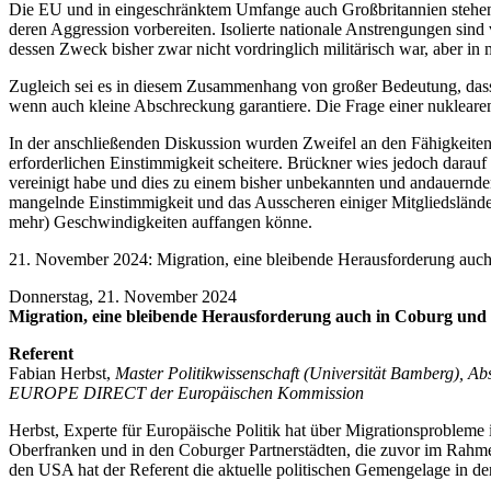
Die EU und in eingeschränktem Umfange auch Großbritannien stehen 
deren Aggression vorbereiten. Isolierte nationale Anstrengungen sind
dessen Zweck bisher zwar nicht vordringlich militärisch war, aber in m
Zugleich sei es in diesem Zusammenhang von großer Bedeutung, dass
wenn auch kleine Abschreckung garantiere. Die Frage einer nuklearen 
In der anschließenden Diskussion wurden Zweifel an den Fähigkeiten 
erforderlichen Einstimmigkeit scheitere. Brückner wies jedoch darauf
vereinigt habe und dies zu einem bisher unbekannten und andauernden
mangelnde Einstimmigkeit und das Ausscheren einiger Mitgliedslände
mehr) Geschwindigkeiten auffangen könne.
21. November 2024: Migration, eine bleibende Herausforderung auch
Donnerstag, 21. November 2024
Migration, eine bleibende Herausforderung auch in Coburg und
Referent
Fabian Herbst,
Master Politikwissenschaft (Universität Bamberg), A
EUROPE DIRECT der Europäischen Kommission
Herbst, Experte für Europäische Politik hat über Migrationsprobleme 
Oberfranken und in den Coburger Partnerstädten, die zuvor im Rahmen
den USA hat der Referent die aktuelle politischen Gemengelage in 