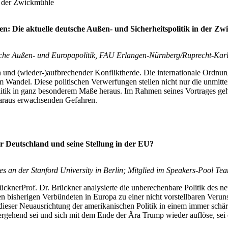
in der Zwickmühle
 Die aktuelle deutsche Außen- und Sicherheitspolitik in der Zw
utsche Außen- und Europapolitik, FAU Erlangen-Nürnberg/Ruprecht-Karl
 und (wieder-)aufbrechender Konfliktherde. Die internationale Ordnung
andel. Diese politischen Verwerfungen stellen nicht nur die unmitte
itik in ganz besonderem Maße heraus. Im Rahmen seines Vortrages geht 
daraus erwachsenden Gefahren.
r Deutschland und seine Stellung in der EU?
ies an der Stanford University in Berlin; Mitglied im Speakers-Po
Prof. Dr. Brückner analysierte die unberechenbare Politik des n
n bisherigen Verbündeten in Europa zu einer nicht vorstellbaren Verun
 dieser Neuausrichtung der amerikanischen Politik in einem immer sch
ehend sei und sich mit dem Ende der Ära Trump wieder auflöse, sei ein