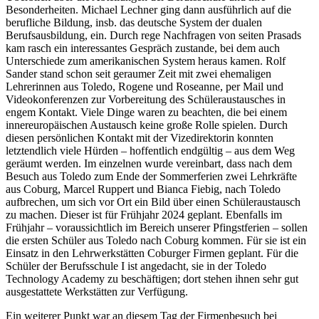
Besonderheiten. Michael Lechner ging dann ausführlich auf die
berufliche Bildung, insb. das deutsche System der dualen
Berufsausbildung, ein. Durch rege Nachfragen von seiten Prasads
kam rasch ein interessantes Gespräch zustande, bei dem auch
Unterschiede zum amerikanischen System heraus kamen. Rolf
Sander stand schon seit geraumer Zeit mit zwei ehemaligen
Lehrerinnen aus Toledo, Rogene und Roseanne, per Mail und
Videokonferenzen zur Vorbereitung des Schüleraustausches in
engem Kontakt. Viele Dinge waren zu beachten, die bei einem
innereuropäischen Austausch keine große Rolle spielen. Durch
diesen persönlichen Kontakt mit der Vizedirektorin konnten
letztendlich viele Hürden – hoffentlich endgültig – aus dem Weg
geräumt werden. Im einzelnen wurde vereinbart, dass nach dem
Besuch aus Toledo zum Ende der Sommerferien zwei Lehrkräfte
aus Coburg, Marcel Ruppert und Bianca Fiebig, nach Toledo
aufbrechen, um sich vor Ort ein Bild über einen Schüleraustausch
zu machen. Dieser ist für Frühjahr 2024 geplant. Ebenfalls im
Frühjahr – voraussichtlich im Bereich unserer Pfingstferien – sollen
die ersten Schüler aus Toledo nach Coburg kommen. Für sie ist ein
Einsatz in den Lehrwerkstätten Coburger Firmen geplant. Für die
Schüler der Berufsschule I ist angedacht, sie in der Toledo
Technology Academy zu beschäftigen; dort stehen ihnen sehr gut
ausgestattete Werkstätten zur Verfügung.
Ein weiterer Punkt war an diesem Tag der Firmenbesuch bei