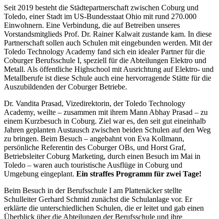
Seit 2019 besteht die Städtepartnerschaft zwischen Coburg und
Toledo, einer Stadt im US-Bundesstaat Ohio mit rund 270.000
Einwohnern. Eine Verbindung, die auf Betreiben unseres
Vorstandsmitglieds Prof. Dr. Rainer Kalwait zustande kam. In diese
Partnerschaft sollen auch Schulen mit eingebunden werden. Mit der
Toledo Technology Academy fand sich ein idealer Partner für die
Coburger Berufsschule I, speziell für die Abteilungen Elektro und
Metall. Als öffentliche Highschool mit Ausrichtung auf Elektro- und
Metallberufe ist diese Schule auch eine hervorragende Stätte für die
Auszubildenden der Coburger Betriebe.
Dr. Vandita Prasad, Vizedirektorin, der Toledo Technology
Academy, weilte – zusammen mit ihrem Mann Abhay Prasad – zu
einem Kurzbesuch in Coburg. Ziel war es, den seit gut eineinhalb
Jahren geplanten Austausch zwischen beiden Schulen auf den Weg
zu bringen. Beim Besuch – angebahnt von Eva Kollmann,
persönliche Referentin des Coburger OBs, und Horst Graf,
Betriebsleiter Coburg Marketing, durch einen Besuch im Mai in
Toledo – waren auch touristische Ausflüge in Coburg und
Umgebung eingeplant.
Ein straffes Programm für zwei Tage!
Beim Besuch in der Berufsschule I am Plattenäcker stellte
Schulleiter Gerhard Schmid zunächst die Schulanlage vor. Er
erklärte die unterschiedlichen Schulen, die er leitet und gab einen
Überblick über die Abteilungen der Berufsschule und ihre